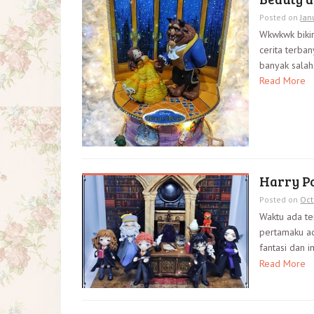
Posted on
Jan
Wkwkwk bikinn
cerita terba
banyak salah2
Read More
Harry P
Posted on
Oct
Waktu ada te
pertamaku a
fantasi dan i
Read More