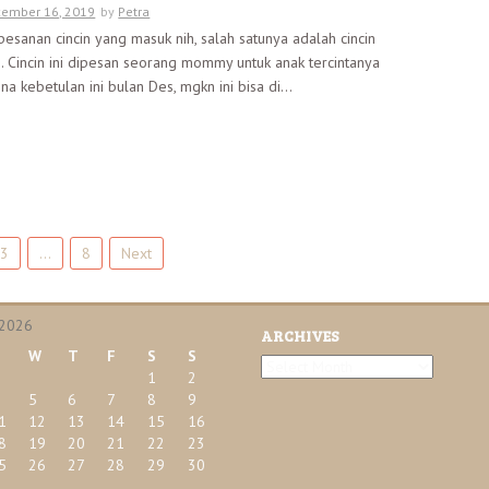
ember 16, 2019
by
Petra
pesanan cincin yang masuk nih, salah satunya adalah cincin
ni. Cincin ini dipesan seorang mommy untuk anak tercintanya
na kebetulan ini bulan Des, mgkn ini bisa di...
3
…
8
Next
 2026
ARCHIVES
W
T
F
S
S
A
1
2
r
5
6
7
8
9
c
1
12
13
14
15
16
h
8
19
20
21
22
23
i
5
26
27
28
29
30
v