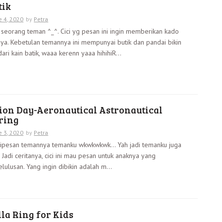
tik
e 4, 2020
by
Petra
 seorang teman ^_^. Cici yg pesan ini ingin memberikan kado
ya. Kebetulan temannya ini mempunyai butik dan pandai bikin
ari kain batik, waaa kerenn yaaa hihihiR...
ion Day-Aeronautical Astronautical
ring
e 3, 2020
by
Petra
i dipesan temannya temanku wkwkwkwk… Yah jadi temanku juga
… Jadi ceritanya, cici ini mau pesan untuk anaknya yang
ulusan. Yang ingin dibikin adalah m...
la Ring for Kids