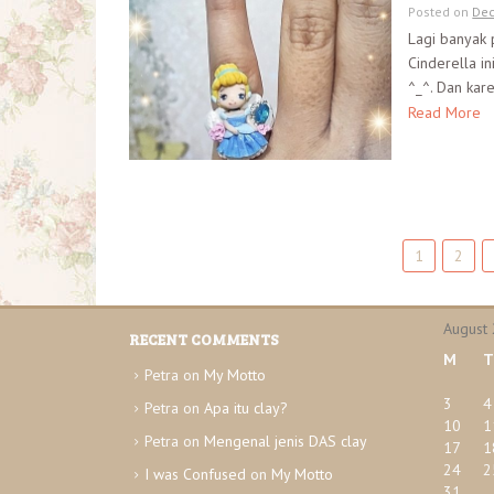
Posted on
Dec
Lagi banyak 
Cinderella i
^_^. Dan kare
Read More
1
2
P
o
August
RECENT COMMENTS
s
M
T
Petra
on
My Motto
t
3
4
Petra
on
Apa itu clay?
s
10
1
Petra
on
Mengenal jenis DAS clay
17
1
n
24
2
I was Confused
on
My Motto
31