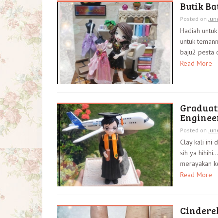
Butik Ba
Posted on
Jun
Hadiah untuk
untuk temann
baju2 pesta d
Read More
Graduat
Enginee
Posted on
Jun
Clay kali in
sih ya hihihi
merayakan kel
Read More
Cinderel