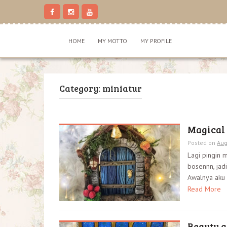
S
k
i
p
HOME
MY MOTTO
MY PROFILE
t
o
c
o
n
Category: miniatur
t
e
n
t
Magical 
Posted on
Aug
Lagi pingin
bosennn, jadi
Awalnya aku 
Read More
Beauty a