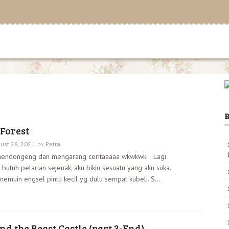
R
Forest
ust 28, 2021
by
Petra
 mendongeng dan mengarang ceritaaaaa wkwkwk… Lagi
 butuh pelarian sejenak, aku bikin sesuatu yang aku suka.
nemuin engsel pintu kecil yg dulu sempat kubeli. S...
nd the Beast Castle (part 3-End)