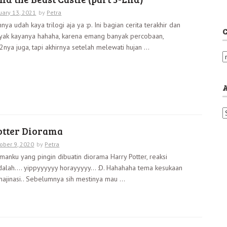
uary 13, 2021
by
Petra
ya udah kaya trilogi aja ya :p. Ini bagian cerita terakhir dan
C
nyak kayanya hahaha, karena emang banyak percobaan,
nya juga, tapi akhirnya setelah melewati hujan ...
C
a
t
e
g
o
A
r
r
i
otter Diorama
c
e
h
ober 9, 2020
by
Petra
s
i
manku yang pingin dibuatin diorama Harry Potter, reaksi
v
dalah…. yippyyyyyy horayyyyy… :D. Hahahaha tema kesukaan
e
majinasi.. Sebelumnya sih mestinya mau ...
s