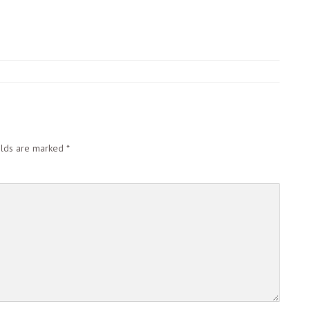
e
elds are marked
*