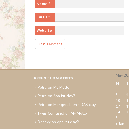
Name
*
Email
*
Website
May 20
RECENT COMMENTS
M
T
Petra
on
My Motto
3
4
Petra
on
Apa itu clay?
10
1
Petra
on
Mengenal jenis DAS clay
17
1
24
2
I was Confused
on
My Motto
31
Donnvy
on
Apa itu clay?
« Jan