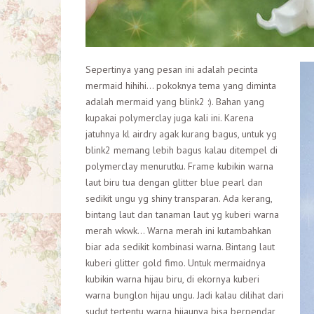
Sepertinya yang pesan ini adalah pecinta
mermaid hihihi… pokoknya tema yang diminta
adalah mermaid yang blink2 :). Bahan yang
kupakai polymerclay juga kali ini. Karena
jatuhnya kl airdry agak kurang bagus, untuk yg
blink2 memang lebih bagus kalau ditempel di
polymerclay menurutku. Frame kubikin warna
laut biru tua dengan glitter blue pearl dan
sedikit ungu yg shiny transparan. Ada kerang,
bintang laut dan tanaman laut yg kuberi warna
merah wkwk… Warna merah ini kutambahkan
biar ada sedikit kombinasi warna. Bintang laut
kuberi glitter gold fimo. Untuk mermaidnya
kubikin warna hijau biru, di ekornya kuberi
warna bunglon hijau ungu. Jadi kalau dilihat dari
sudut tertentu warna hijaunya bisa berpendar