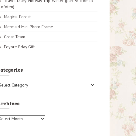
Travel Diary: Norway Trip-Winter (part 5: Tromso-
Lofoten)
Magical Forest
Mermaid Mini Photo Frame
Great Team
Eeyore Bday Gift
ategories
Archives