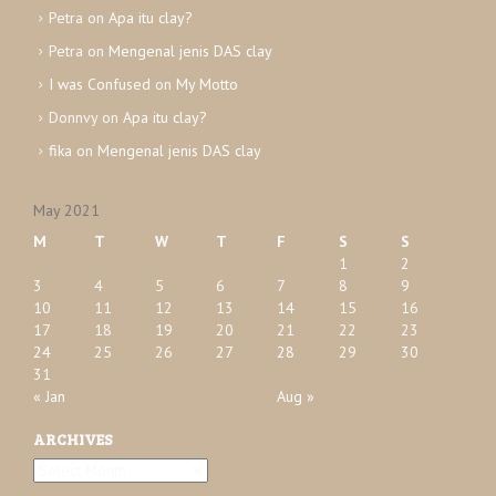
e
Petra
on
Apa itu clay?
s
Petra
on
Mengenal jenis DAS clay
I was Confused
on
My Motto
Donnvy
on
Apa itu clay?
fika
on
Mengenal jenis DAS clay
May 2021
M
T
W
T
F
S
S
1
2
3
4
5
6
7
8
9
10
11
12
13
14
15
16
17
18
19
20
21
22
23
24
25
26
27
28
29
30
31
« Jan
Aug »
ARCHIVES
A
r