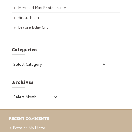
Mermaid Mini Photo Frame
Great Team
Eeyore Bday Gift
Categories
C
a
t
e
Archives
g
o
A
r
r
i
c
e
h
s
RECENT COMMENTS
i
v
Petra
on
My Motto