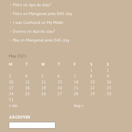
e
Petra
on
Apa itu clay?
s
Petra
on
Mengenal jenis DAS clay
I was Confused
on
My Motto
Donnvy
on
Apa itu clay?
fika
on
Mengenal jenis DAS clay
May 2021
M
T
W
T
F
S
S
1
2
3
4
5
6
7
8
9
10
11
12
13
14
15
16
17
18
19
20
21
22
23
24
25
26
27
28
29
30
31
« Jan
Aug »
ARCHIVES
A
r