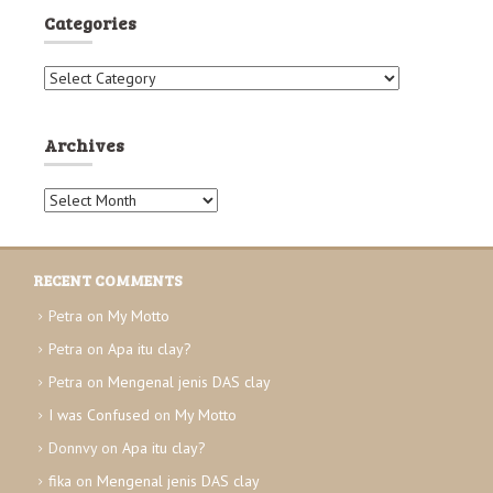
i
Categories
o
C
n
a
t
e
Archives
g
o
A
r
r
i
c
e
h
s
RECENT COMMENTS
i
v
Petra
on
My Motto
e
Petra
on
Apa itu clay?
s
Petra
on
Mengenal jenis DAS clay
I was Confused
on
My Motto
Donnvy
on
Apa itu clay?
fika
on
Mengenal jenis DAS clay