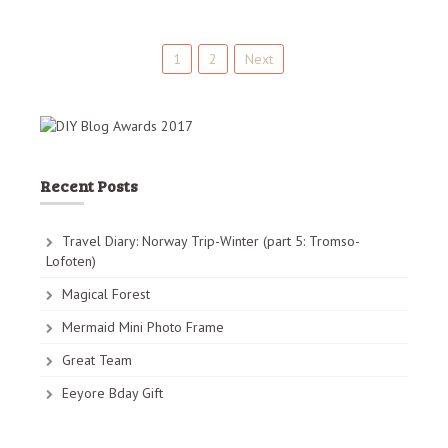
1
2
Next
P
o
s
t
Recent Posts
s
n
Travel Diary: Norway Trip-Winter (part 5: Tromso-
Lofoten)
a
Magical Forest
v
Mermaid Mini Photo Frame
i
Great Team
g
Eeyore Bday Gift
a
t