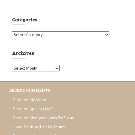
Categories
C
a
t
e
Archives
g
o
A
r
r
i
c
e
h
s
RECENT COMMENTS
i
v
Petra
on
My Motto
e
Petra
on
Apa itu clay?
s
Petra
on
Mengenal jenis DAS clay
I was Confused
on
My Motto