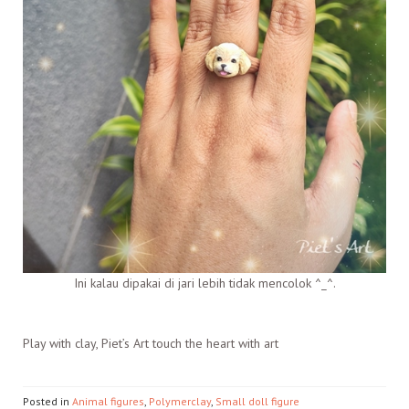
Ini kalau dipakai di jari lebih tidak mencolok ^_^.
Play with clay, Piet’s Art touch the heart with art
Posted in
Animal figures
,
Polymerclay
,
Small doll figure