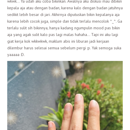
wkwk… Ya udah aku coba bikinkan. Awalnya aku diskusi mau dibikin
kepala aja atau dengan badan, karena kalo dengan badan jatuhnya
sedikit lebih besar di jari. Akhirnya diputuskan bikin kepalanya aja
karena lebih cocok juga, simple dan tidak terlalu mencolok ^_^. Ga
terlalu sulit sih bikinnya, hanya kadang ngumpulin mood pas bikin
aja yang agak sulit kalo pas lagi malas hahaha… Tapi ini aku lagi
giat kerja kok wkkwkwk, maklum abis ini liburan jadi kerjaan
dilembur harus selesai semua sebelum pergi :p. Yak semoga suka
yaaaaa :D.