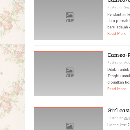
Posted on
Sep
Pendant ini k
dulu pernah 
baru adalah 
Read More
Cameo-P
Posted on
Aug
Dibikin untu
Tengkiu untuk
dibuatkan lio
Read More
Girl cas
Posted on
Aug
Liontin kecil