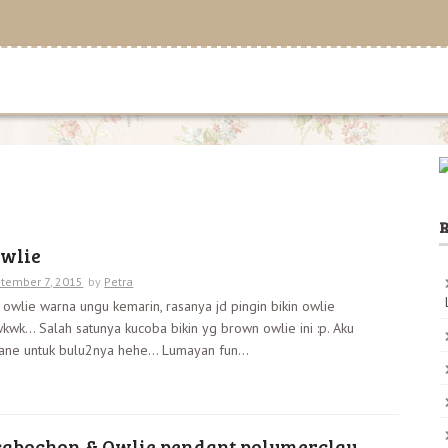
R
wlie
tember 7, 2015
by
Petra
n owlie warna ungu kemarin, rasanya jd pingin bikin owlie
k… Salah satunya kucoba bikin yg brown owlie ini :p. Aku
cane untuk bulu2nya hehe… Lumayan fun...
abochon & Owlie pendant polymerclay