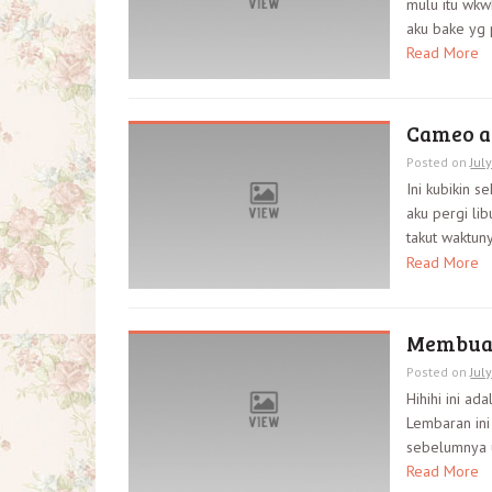
mulu itu wkw
aku bake yg 
Read More
Cameo a
Posted on
Jul
Ini kubikin s
aku pergi lib
takut waktun
Read More
Membuat 
Posted on
Jul
Hihihi ini ad
Lembaran ini
sebelumnya u
Read More