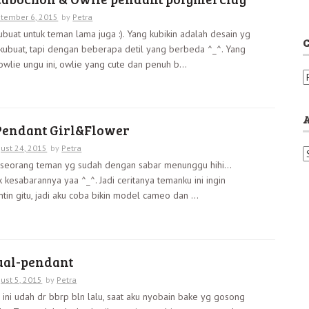
tember 6, 2015
by
Petra
ubuat untuk teman lama juga :). Yang kubikin adalah desain yg
C
kubuat, tapi dengan beberapa detil yang berbeda ^_^. Yang
owlie ungu ini, owlie yang cute dan penuh b...
C
a
t
e
endant Girl&Flower
g
o
ust 24, 2015
by
Petra
A
r
k seorang teman yg sudah dengan sabar menunggu hihi…
r
i
 kesabarannya yaa ^_^. Jadi ceritanya temanku ini ingin
c
e
h
ntin gitu, jadi aku coba bikin model cameo dan ...
s
i
v
e
s
ual-pendant
ust 5, 2015
by
Petra
2 ini udah dr bbrp bln lalu, saat aku nyobain bake yg gosong