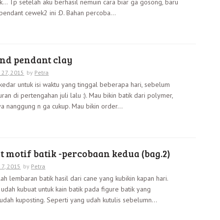
k… Tp setelah aku berhasil nemuin cara biar ga gosong, baru
pendant cewek2 ini :D. Bahan percoba...
nd pendant clay
y 27, 2015
by
Petra
ekedar untuk isi waktu yang tinggal beberapa hari, sebelum
uran di pertengahan juli lalu :). Mau bikin batik dari polymer,
ya nanggung n ga cukup. Mau bikin order...
motif batik -percobaan kedua (bag.2)
y 7, 2015
by
Petra
alah lembaran batik hasil dari cane yang kubikin kapan hari.
 udah kubuat untuk kain batik pada figure batik yang
dah kuposting. Seperti yang udah kutulis sebelumn...