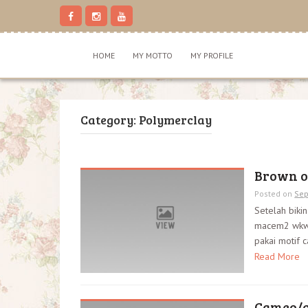
S
k
i
p
HOME
MY MOTTO
MY PROFILE
t
o
c
o
n
Category: Polymerclay
t
e
n
t
Brown o
Posted on
Sep
Setelah biki
macem2 wkwkw
pakai motif 
Read More
Cameo/c