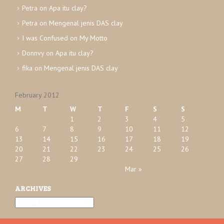
e
Petra
on
Apa itu clay?
s
Petra
on
Mengenal jenis DAS clay
I was Confused
on
My Motto
Donnvy
on
Apa itu clay?
fika
on
Mengenal jenis DAS clay
February 2012
M
T
W
T
F
S
S
1
2
3
4
5
6
7
8
9
10
11
12
13
14
15
16
17
18
19
20
21
22
23
24
25
26
27
28
29
Mar »
ARCHIVES
A
r
c