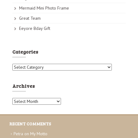
Mermaid Mini Photo Frame
Great Team
Eeyore Bday Gift
Categories
C
a
t
e
Archives
g
o
A
r
r
i
c
e
h
s
RECENT COMMENTS
i
v
Petra
on
My Motto