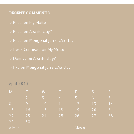
c
e
h
s
RECENT COMMENTS
i
v
Petra
on
My Motto
e
Petra
on
Apa itu clay?
s
Petra
on
Mengenal jenis DAS clay
I was Confused
on
My Motto
Donnvy
on
Apa itu clay?
fika
on
Mengenal jenis DAS clay
April 2013
M
T
W
T
F
S
S
1
2
3
4
5
6
7
8
9
10
11
12
13
14
15
16
17
18
19
20
21
22
23
24
25
26
27
28
29
30
« Mar
May »