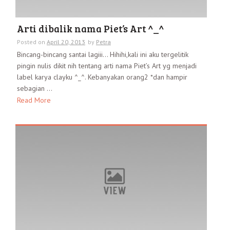
Arti dibalik nama Piet’s Art ^_^
Posted on
April 20, 2013
by
Petra
Bincang-bincang santai lagiii… Hihihi,kali ini aku tergelitik
pingin nulis dikit nih tentang arti nama Piet’s Art yg menjadi
label karya clayku ^_^. Kebanyakan orang2 *dan hampir
sebagian ...
Read More