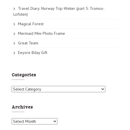
s
n
Travel Diary: Norway Trip-Winter (part 5: Tromso-
Lofoten)
a
Magical Forest
v
Mermaid Mini Photo Frame
i
Great Team
g
Eeyore Bday Gift
a
t
i
Categories
o
C
n
a
t
e
Archives
g
o
A
r
r
i