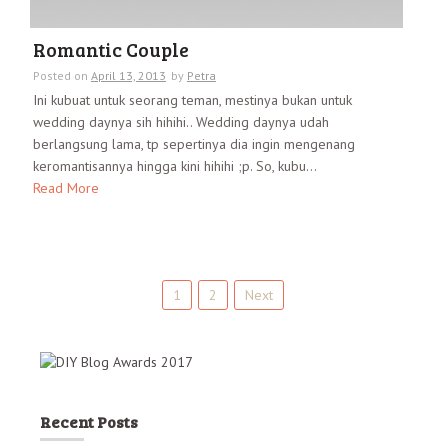
Romantic Couple
Posted on
April 13, 2013
by
Petra
Ini kubuat untuk seorang teman, mestinya bukan untuk
wedding daynya sih hihihi.. Wedding daynya udah
berlangsung lama, tp sepertinya dia ingin mengenang
keromantisannya hingga kini hihihi ;p. So, kubu...
Read More
1
2
Next
P
o
s
t
Recent Posts