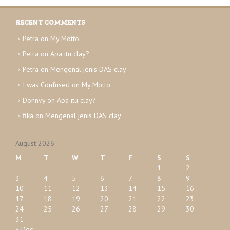
c
e
h
s
RECENT COMMENTS
i
v
Petra
on
My Motto
e
Petra
on
Apa itu clay?
s
Petra
on
Mengenal jenis DAS clay
I was Confused
on
My Motto
Donnvy
on
Apa itu clay?
fika
on
Mengenal jenis DAS clay
August 2026
M
T
W
T
F
S
S
1
2
3
4
5
6
7
8
9
10
11
12
13
14
15
16
17
18
19
20
21
22
23
24
25
26
27
28
29
30
31
« Dec