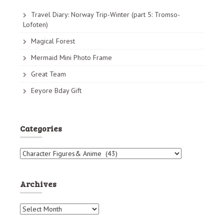
s
n
Travel Diary: Norway Trip-Winter (part 5: Tromso-
Lofoten)
a
Magical Forest
v
Mermaid Mini Photo Frame
i
Great Team
g
Eeyore Bday Gift
a
t
i
Categories
o
C
n
a
t
e
Archives
g
o
A
r
r
i