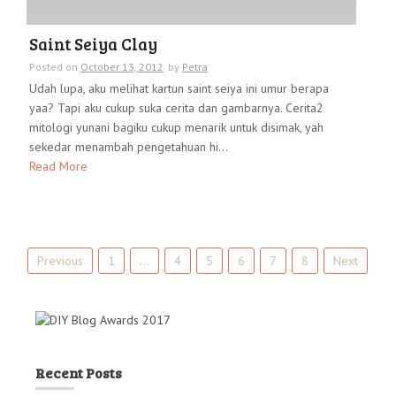
Saint Seiya Clay
Posted on
October 13, 2012
by
Petra
Udah lupa, aku melihat kartun saint seiya ini umur berapa
yaa? Tapi aku cukup suka cerita dan gambarnya. Cerita2
mitologi yunani bagiku cukup menarik untuk disimak, yah
sekedar menambah pengetahuan hi...
Read More
Previous
1
…
4
5
6
7
8
Next
P
o
s
t
Recent Posts