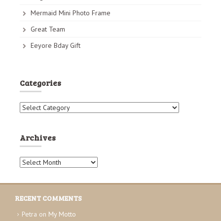
Mermaid Mini Photo Frame
Great Team
Eeyore Bday Gift
Categories
C
a
t
e
Archives
g
o
A
r
r
i
c
e
h
s
RECENT COMMENTS
i
v
Petra
on
My Motto