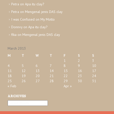
e
Petra
on
Apa itu clay?
s
Petra
on
Mengenal jenis DAS clay
I was Confused
on
My Motto
Donnvy
on
Apa itu clay?
fika
on
Mengenal jenis DAS clay
March 2013
M
T
W
T
F
S
S
1
2
3
4
5
6
7
8
9
10
11
12
13
14
15
16
17
18
19
20
21
22
23
24
25
26
27
28
29
30
31
« Feb
Apr »
ARCHIVES
A
r
c