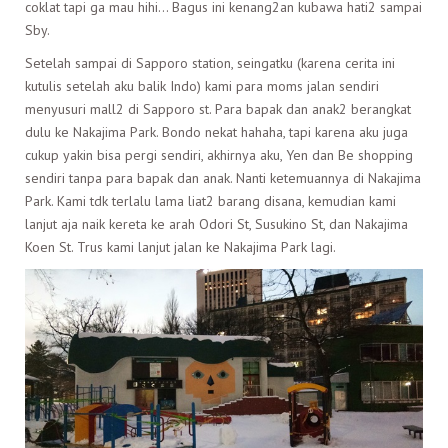
coklat tapi ga mau hihi… Bagus ini kenang2an kubawa hati2 sampai
Sby.
Setelah sampai di Sapporo station, seingatku (karena cerita ini
kutulis setelah aku balik Indo) kami para moms jalan sendiri
menyusuri mall2 di Sapporo st. Para bapak dan anak2 berangkat
dulu ke Nakajima Park. Bondo nekat hahaha, tapi karena aku juga
cukup yakin bisa pergi sendiri, akhirnya aku, Yen dan Be shopping
sendiri tanpa para bapak dan anak. Nanti ketemuannya di Nakajima
Park. Kami tdk terlalu lama liat2 barang disana, kemudian kami
lanjut aja naik kereta ke arah Odori St, Susukino St, dan Nakajima
Koen St. Trus kami lanjut jalan ke Nakajima Park lagi.