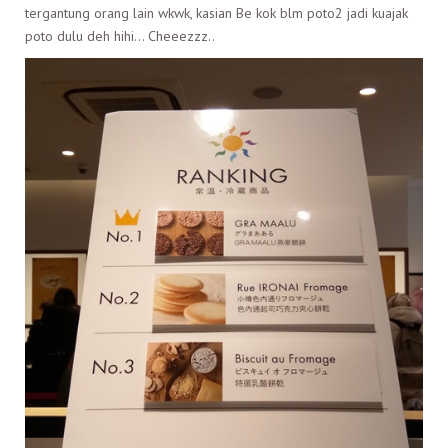
tergantung orang lain wkwk, kasian Be kok blm poto2 jadi kuajak
poto dulu deh hihi… Cheeezzz..