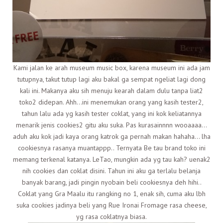
Kami jalan ke arah museum music box, karena museum ini ada jam
tutupnya, takut tutup lagi aku bakal ga sempat ngeliat lagi dong
kali ini. Makanya aku sih menuju kearah dalam dulu tanpa liat2
toko2 didepan. Ahh…ini menemukan orang yang kasih tester2,
tahun lalu ada yg kasih tester coklat, yang ini kok keliatannya
menarik jenis cookies2 gitu aku suka. Pas kurasainnnn wooaaaa…
aduh aku kok jadi kaya orang katrok ga pernah makan hahaha… lha
cookiesnya rasanya muantappp.. Ternyata Be tau brand toko ini
memang terkenal katanya. LeTao, mungkin ada yg tau kah? uenak2
nih cookies dan coklat disini. Tahun ini aku ga terlalu belanja
banyak barang, jadi pingin nyobain beli cookiesnya deh hihi..
Coklat yang Gra Maalu itu rangking no 1, enak sih, cuma aku lbh
suka cookies jadinya beli yang Rue Ironai Fromage rasa cheese,
yg rasa coklatnya biasa.