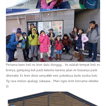
Pertama kami beli es krim dulu donggg… Ini adalah tempat beli es
krimya, gampang kok pasti ketemu karena jalan ini biasanya pasti
dilewatin. Es krim disini uenyakkk wes pokoknya, kudu nyoba beli.
Yg rasa melon apalagi, sukaaaa… Mari nges krim bersama wkwkw
:D.