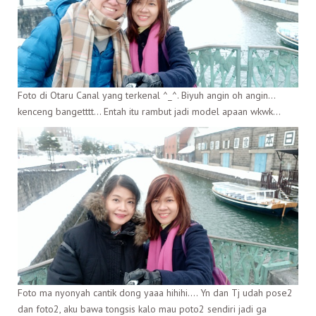
Foto di Otaru Canal yang terkenal ^_^. Biyuh angin oh angin…
kenceng bangetttt… Entah itu rambut jadi model apaan wkwk…
Foto ma nyonyah cantik dong yaaa hihihi…. Yn dan Tj udah pose2
dan foto2, aku bawa tongsis kalo mau poto2 sendiri jadi ga