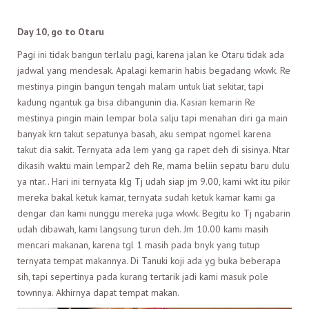
Day 10, go to Otaru
Pagi ini tidak bangun terlalu pagi, karena jalan ke Otaru tidak ada
jadwal yang mendesak. Apalagi kemarin habis begadang wkwk. Re
mestinya pingin bangun tengah malam untuk liat sekitar, tapi
kadung ngantuk ga bisa dibangunin dia. Kasian kemarin Re
mestinya pingin main lempar bola salju tapi menahan diri ga main
banyak krn takut sepatunya basah, aku sempat ngomel karena
takut dia sakit. Ternyata ada lem yang ga rapet deh di sisinya. Ntar
dikasih waktu main lempar2 deh Re, mama beliin sepatu baru dulu
ya ntar.. Hari ini ternyata klg Tj udah siap jm 9.00, kami wkt itu pikir
mereka bakal ketuk kamar, ternyata sudah ketuk kamar kami ga
dengar dan kami nunggu mereka juga wkwk. Begitu ko Tj ngabarin
udah dibawah, kami langsung turun deh. Jm 10.00 kami masih
mencari makanan, karena tgl 1 masih pada bnyk yang tutup
ternyata tempat makannya. Di Tanuki koji ada yg buka beberapa
sih, tapi sepertinya pada kurang tertarik jadi kami masuk pole
townnya. Akhirnya dapat tempat makan.