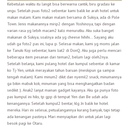
Kebetulan waktu itu langit bisa berwarna cantik, biru gradasi ke
ungu. Setelah puas foto2 sebentar kami balik ke arah hotel untuk
makan malam. Kami makan malam bersama di Sukiya, ada di Pole
Town. Jenis makanannya mirip2 dengan Yoshinoya, tapi dengan
varian rasa yg lebih macam2 kalo menurutku. Aku suka banget
makanan di Sukiya, soalnya ada yg cheese hihihi… Sayang aku
udah ga foto2 pas ini, lupa :p. Selesai makan, kami yg moms jalan
ke Tanuki Koji sebentar, kami liat2 di DonQ. Aku juga perlu mencari
beberapa item pesanan dari teman2, belum lagi oleh2nya.
Setelah belanja, kami pulang hotel dan kumpul sebentar di kamar
ko Tj-Yen, untuk merayakan tahun baruan (meskipun ga sampai
tengah malam). Kami minum2 dikit dan nyemil2 snack, minumannya
ga bikin mabuk kok, minuman yang bisa menghangatkan badan
sedikit :). Anak2 lanjut mainan gadget kayanya. Aku ga punya foto
pas kumpul ini hiks, tp gpp di tempat Yen dan Be udah ada
kenangannya. Setelah kumpul2 bentar, klg Jn balik ke hotel
mereka. Hari ini selesai, petualangannya kurang banyak, tapi tetap
ada kenangan pastinya. Mari menyiapkan diri untuk jalan lagi
besok pagi ke Otaru.