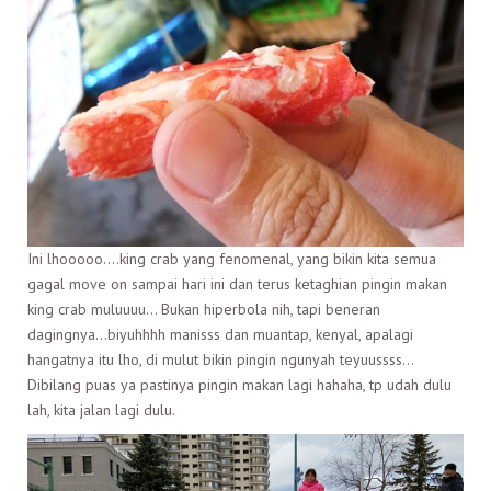
Ini lhooooo….king crab yang fenomenal, yang bikin kita semua
gagal move on sampai hari ini dan terus ketaghian pingin makan
king crab muluuuu… Bukan hiperbola nih, tapi beneran
dagingnya…biyuhhhh manisss dan muantap, kenyal, apalagi
hangatnya itu lho, di mulut bikin pingin ngunyah teyuussss…
Dibilang puas ya pastinya pingin makan lagi hahaha, tp udah dulu
lah, kita jalan lagi dulu.