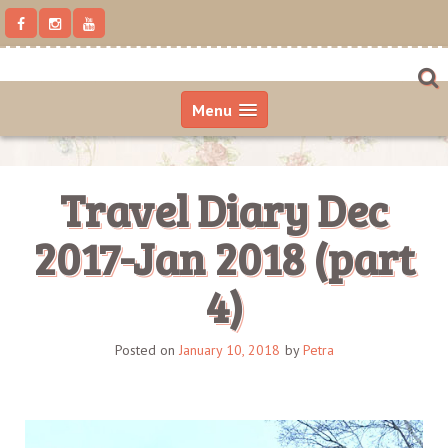
S
k
i
p
t
Menu
o
c
o
n
Travel Diary Dec
t
e
n
2017-Jan 2018 (part
t
4)
Posted on
January 10, 2018
by
Petra