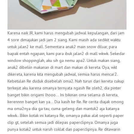
Karena naik JR, kami harus mengubah jadwal kepulangan, dari jam
4 sore dimajukan jadi jam 2 siang. Kami masih ada sedikit waktu
untuk jalan2 ke mall. Sementara anak2 main snow diluar, para
bapak entah ngapain, kami para ibuk jalan2 di mall wkwk. Sekedar
window shoppinglah, aku sih ga nemu apa2. Untuk makan siang,
anak2 dibeliin makanan di mart dan makan di kereta. Oya, wkt
dikereta, karena kita mengubah jadwal, semua harus mencar2.
Kebetulan Re duduk disebelah oma2. Nah turun dari kereta cukup
terkejut aku karena omanya ternyata ngasih Re oleh2, dia pinter
banget bikin origami lhooo… Ini bikinan oma selama di kereta,
kerennnn banget kan ya… Dia kasih ke Re. Re cerita diajak omong
ma oma2nya dia ga tau, cuma geleng dan mantuk2 aja katanya
wkwk.. Bikin kotak ini katanya Re, omanya pakai alat seperti paper
clip gt, setelah semua jadi dilepas paperclipnya. Omanya juga
punya kotak2 untuk naruh coklat dan paperclipnya. Re ditawarin