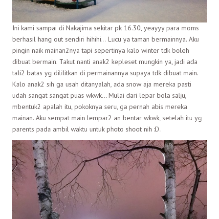
Ini kami sampai di Nakajima sekitar pk 16.30, yeayyy para moms
berhasil hang out sendiri hihihi… Lucu ya taman bermainnya. Aku
pingin naik mainan2nya tapi sepertinya kalo winter tdk boleh
dibuat bermain. Takut nanti anak2 kepleset mungkin ya, jadi ada
tali2 batas yg dililitkan di permainannya supaya tdk dibuat main.
Kalo anak2 sih ga usah ditanyalah, ada snow aja mereka pasti
udah sangat sangat puas wkwk… Mulai dari lepar bola salju,
mbentuk2 apalah itu, pokoknya seru, ga pernah abis mereka
mainan. Aku sempat main lempar2 an bentar wkwk, setelah itu yg
parents pada ambil waktu untuk photo shoot nih :D.