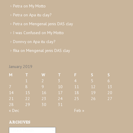
v
Petra
on
My Motto
e
Petra
on
Apa itu clay?
s
Petra
on
Mengenal jenis DAS clay
I was Confused
on
My Motto
Donnvy
on
Apa itu clay?
fika
on
Mengenal jenis DAS clay
January 2019
M
T
W
T
F
S
S
1
2
3
4
5
6
7
8
9
10
11
12
13
14
15
16
17
18
19
20
21
22
23
24
25
26
27
28
29
30
31
« Dec
Feb »
ARCHIVES
A