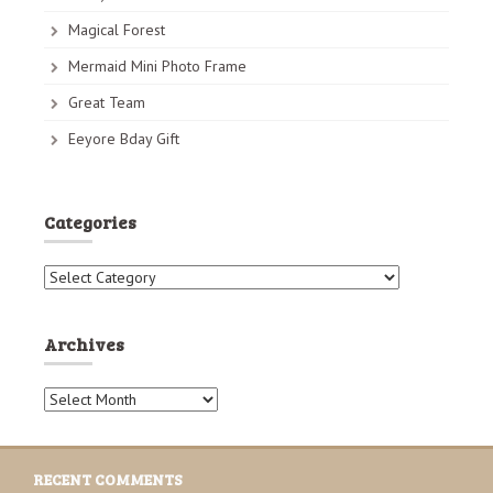
Magical Forest
Mermaid Mini Photo Frame
Great Team
Eeyore Bday Gift
Categories
C
a
t
e
Archives
g
o
A
r
r
i
c
e
h
s
RECENT COMMENTS
i